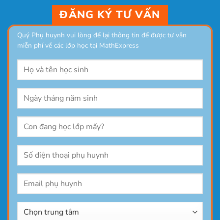
ĐĂNG KÝ TƯ VẤN
Quý Phụ huynh vui lòng để lại thông tin để được tư vẫn
miễn phí về các lớp học tại MathExpress