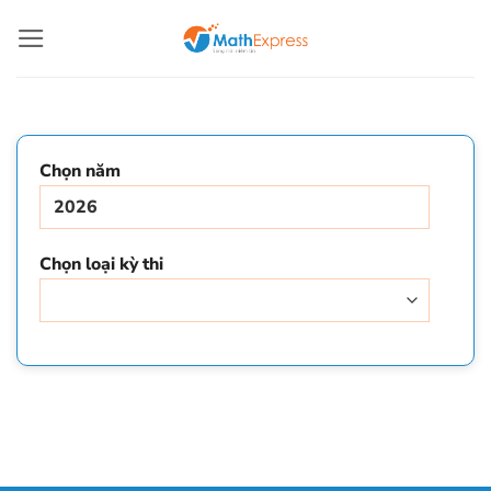
Bỏ
qua
nội
dung
Chọn năm
Chọn loại kỳ thi