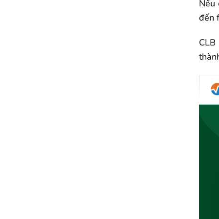
Nếu 
đến 
CLB 
thành