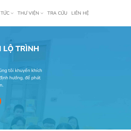
 TỨC
THƯ VIỆN
TRA CỨU
LIÊN HỆ
 LỘ TRÌNH
úng tôi khuyến khích
 định hướng, để phát
n.