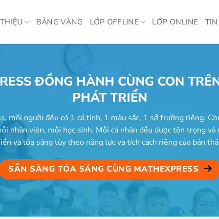
 THIỆU
BẢNG VÀNG
LỚP OFFLINE
LỚP ONLINE
TIN
RESS ĐỒNG HÀNH CÙNG CON TRÊN
PHÁT TRIỂN
, mỗi người đều có 1 cá tính, 1 màu sắc, 1 sở trường riêng. Ch
ỗi nhân viên, mỗi học sinh. Mỗi cá nhân đều được tôn trọng và
riển và tỏa sáng tùy theo năng lực và tích cách riêng của bản thâ
SẴN SÀNG TỎA SÁNG CÙNG MATHEXPRESS