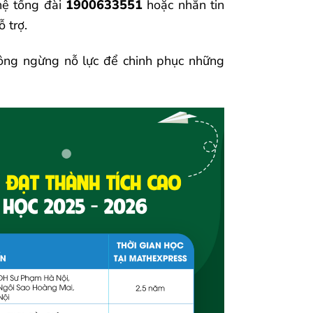
hệ tổng đài
1900633551
hoặc nhắn tin
 trợ.
hông ngừng nỗ lực để chinh phục những