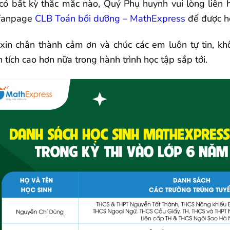
có bất kỳ thắc mắc nào, Quý Phụ huynh vui lòng liên 
fanpage
CLB Toán bồi dưỡng – MathExpress
để được hỗ
xin chân thành cảm ơn và chúc các em luôn tự tin, k
 tích cao hơn nữa trong hành trình học tập sắp tới.