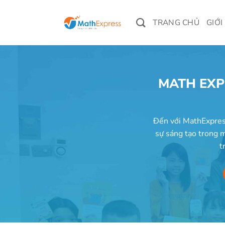
Bỏ
qua
TRANG CHỦ
GIỚI
nội
dung
MATH EXP
Đến với MathExpress
sự sáng tạo trong m
t