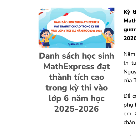
Kỳ t
Math
gươn
2026
Danh sách học sinh
Năm 
thi 
MathExpress đạt
Nguy
thành tích cao
của 
trong kỳ thi vào
Để c
lớp 6 năm học
phụ 
2025-2026
em. 
chân 