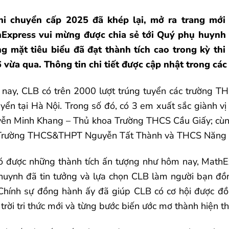
hi chuyển cấp 2025 đã khép lại, mở ra trang mới
Express vui mừng được chia sẻ tới Quý phụ huynh
g mặt tiêu biểu đã đạt thành tích cao trong kỳ th
 vừa qua. Thông tin chi tiết được cập nhật trong các
nay, CLB có trên 2000 lượt trúng tuyển các trường T
tuyển tại Hà Nội. Trong số đó, có 3 em xuất sắc giành v
ễn Minh Khang – Thủ khoa Trường THCS Cầu Giấy; cù
Trường THCS&THPT Nguyễn Tất Thành và THCS Năng 
ó được những thành tích ấn tượng như hôm nay, MathExp
huynh đã tin tưởng và lựa chọn CLB làm người bạn đồn
Chính sự đồng hành ấy đã giúp CLB có cơ hội được 
trời tri thức mới và từng bước biến ước mơ thành hiện t