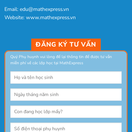
Email: edu@mathexpress.vn
Website: www.mathexpress.vn
ĐĂNG KÝ TƯ VẤN
Quý Phụ huynh vui lòng để lại thông tin để được tư vẫn
miễn phí về các lớp học tại MathExpress