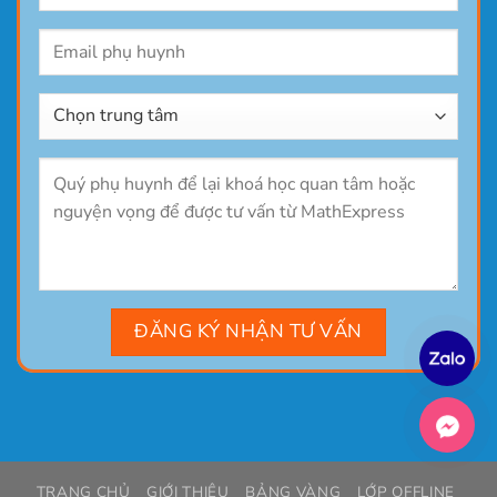
TRANG CHỦ
GIỚI THIỆU
BẢNG VÀNG
LỚP OFFLINE