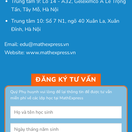
Trung tâm 9: Lô 14 - A32, Geleximco A Lê Trọng
Tấn, Tây Mỗ, Hà Nội
Trung tâm 10: Số 7 N1, ngõ 40 Xuân La, Xuân
Đỉnh, Hà Nội
Email: edu@mathexpress.vn
Website: www.mathexpress.vn
ĐĂNG KÝ TƯ VẤN
Quý Phụ huynh vui lòng để lại thông tin để được tư vẫn
miễn phí về các lớp học tại MathExpress