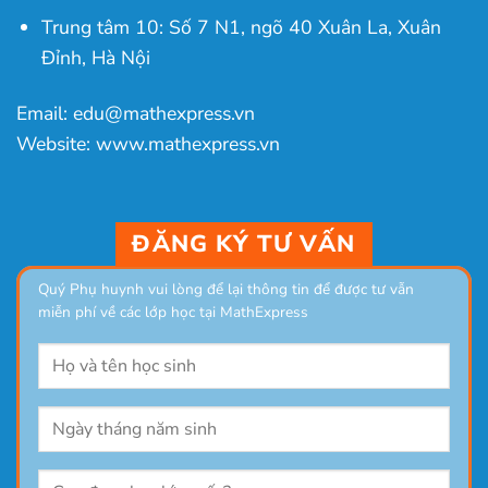
Trung tâm 10: Số 7 N1, ngõ 40 Xuân La, Xuân
Đỉnh, Hà Nội
Email: edu@mathexpress.vn
Website: www.mathexpress.vn
ĐĂNG KÝ TƯ VẤN
Quý Phụ huynh vui lòng để lại thông tin để được tư vẫn
miễn phí về các lớp học tại MathExpress