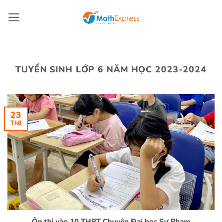
Bỏ
qua
nội
dung
TUYỂN SINH LỚP 6 NĂM HỌC 2023-2024
23
Th8
Ôn thi vào 10 THPT Chuyên Đại học Sư Phạm