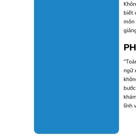
Khôn
biết 
môn 
giản
PH
“Toá
ngữ 
khôn
bước
khám
lĩnh 