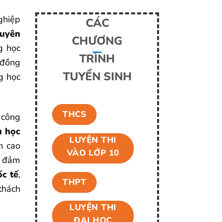
ghiệp
CÁC
huyên
CHƯƠNG
g học
TRÌNH
 đồng
TUYỂN SINH
g học
THCS
 công
u học
LUYỆN THI
h cao
VÀO LỚP 10
òn đảm
ốc tế
,
THPT
thách
LUYỆN THI
ĐẠI HỌC