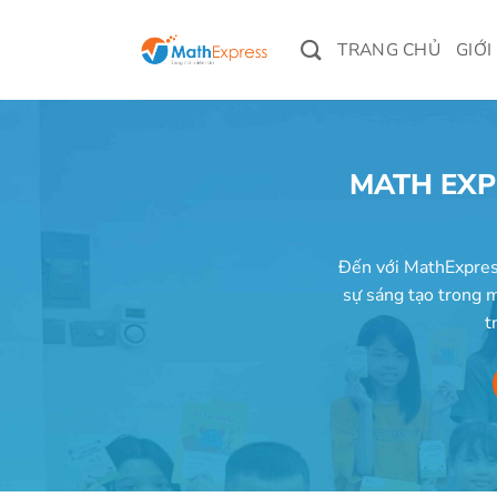
Bỏ
qua
TRANG CHỦ
GIỚI
nội
dung
MATH EXP
Đến với MathExpress
sự sáng tạo trong m
t