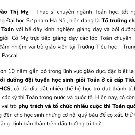
Đào Thị Mỵ
– Thạc sĩ chuyên ngành Toán học, tốt n
ng Đại học Sư phạm Hà Nội, hiện đang là
Tổ trưởng c
 Toán
với bề dày kinh nghiệm giảng dạy và bồi dưỡn
 giỏi. Cô Mỵ trực tiếp giảng dạy các lớp Toán chuyên,
 đảm nhiệm vai trò giáo viên tại Trường Tiểu học – Trun
 Pascal.
hơn 10 năm gắn bó trong lĩnh vực giáo dục, đặc biệt là
ồi dưỡng đội tuyển học sinh giỏi Toán ở cả cấp Tiể
THCS
, cô đã dìu dắt nhiều thế hệ học trò đạt thành tíc
 các kỳ thi Toán trong nước và quốc tế. Hiện nay, cô c
 vai trò
phụ trách và tổ chức nhiều cuộc thi Toán qu
 đến cho học sinh những cơ hội quý báu để cọ xát, thử 
ẳng định bản thân trên đấu trường tri thức.