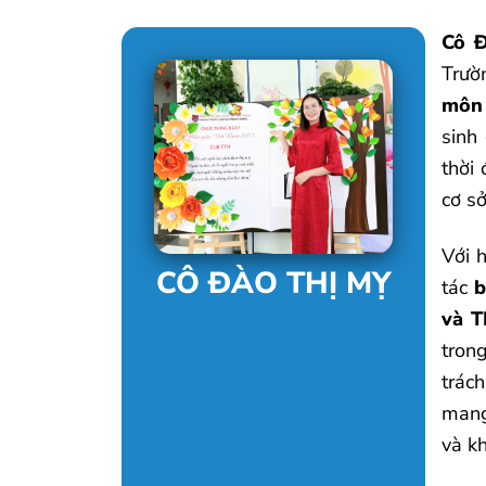
Cô 
Trườ
môn
sinh
thời
cơ sở
Với 
CÔ ĐÀO THỊ MỴ
tác
b
và 
trong
trách
mang
và kh