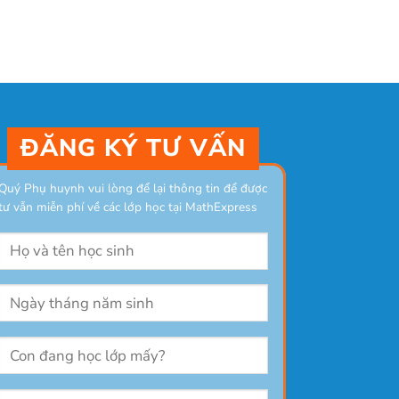
ĐĂNG KÝ TƯ VẤN
Quý Phụ huynh vui lòng để lại thông tin để được
tư vẫn miễn phí về các lớp học tại MathExpress