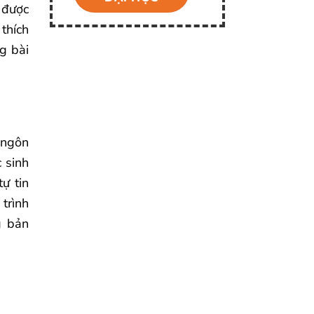
 được
 thích
g bài
 ngôn
 sinh
ự tin
trình
g bản