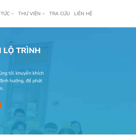
 TỨC
THƯ VIỆN
TRA CỨU
LIÊN HỆ
 LỘ TRÌNH
úng tôi khuyến khích
 định hướng, để phát
n.