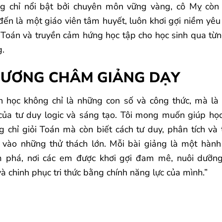
g chỉ nổi bật bởi chuyên môn vững vàng, cô Mỵ còn
đến là một giáo viên tâm huyết, luôn khơi gợi niềm yêu
Toán và truyền cảm hứng học tập cho học sinh qua từn
g.
ƯƠNG CHÂM GIẢNG DẠY
n học không chỉ là những con số và công thức, mà là
của tư duy logic và sáng tạo. Tôi mong muốn giúp học
g chỉ giỏi Toán mà còn biết cách tư duy, phân tích và t
 vào những thử thách lớn. Mỗi bài giảng là một hành 
 phá, nơi các em được khơi gợi đam mê, nuôi dưỡn
và chinh phục tri thức bằng chính năng lực của mình.”