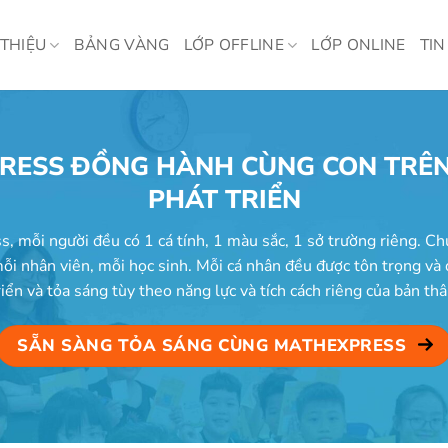
 THIỆU
BẢNG VÀNG
LỚP OFFLINE
LỚP ONLINE
TIN
RESS ĐỒNG HÀNH CÙNG CON TRÊN
PHÁT TRIỂN
, mỗi người đều có 1 cá tính, 1 màu sắc, 1 sở trường riêng. Ch
ỗi nhân viên, mỗi học sinh. Mỗi cá nhân đều được tôn trọng và
riển và tỏa sáng tùy theo năng lực và tích cách riêng của bản thâ
SẴN SÀNG TỎA SÁNG CÙNG MATHEXPRESS