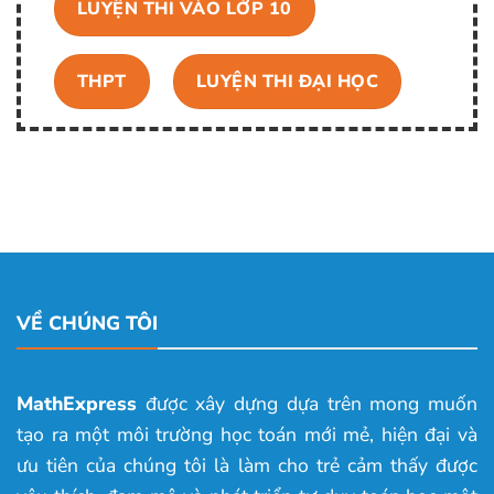
LUYỆN THI VÀO LỚP 10
THPT
LUYỆN THI ĐẠI HỌC
VỀ CHÚNG TÔI
MathExpress
được xây dựng dựa trên mong muốn
tạo ra một môi trường học toán mới mẻ, hiện đại và
ưu tiên của chúng tôi là làm cho trẻ cảm thấy được