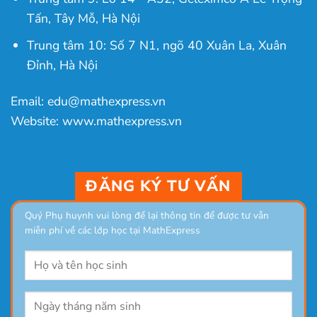
Tấn, Tây Mỗ, Hà Nội
Trung tâm 10: Số 7 N1, ngõ 40 Xuân La, Xuân
Đỉnh, Hà Nội
Email: edu@mathexpress.vn
Website: www.mathexpress.vn
ĐĂNG KÝ TƯ VẤN
Quý Phụ huynh vui lòng để lại thông tin để được tư vẫn
miễn phí về các lớp học tại MathExpress