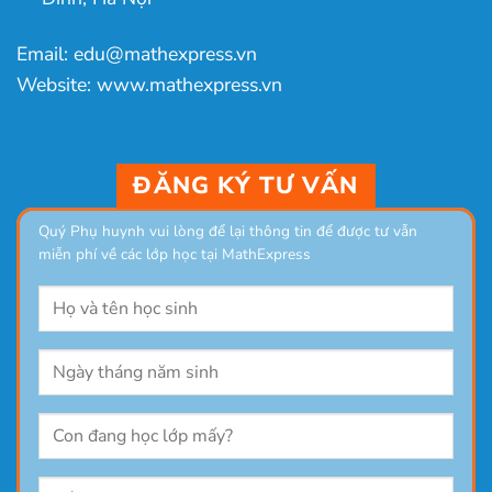
Email: edu@mathexpress.vn
Website: www.mathexpress.vn
ĐĂNG KÝ TƯ VẤN
Quý Phụ huynh vui lòng để lại thông tin để được tư vẫn
miễn phí về các lớp học tại MathExpress