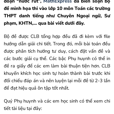
đoạn “nước rút”,
MathExpress
đã biên soạn bộ
đề minh họa thi vào lớp 10 môn Toán các trường
THPT danh tiếng như Chuyên Ngoại ngữ, Sư
phạm, KHTN,… qua bài viết dưới đây.
Bộ đề được CLB tổng hợp đều đã đi kèm với file
hướng dẫn giải chi tiết. Trong đó, mỗi bài toán đều
được phân tích hướng tư duy, cách đặt vấn đề và
các bước giải cụ thể. Các bậc Phụ huynh có thể in
đề ra giấy để các em làm bài thuận tiện hơn. CLB
khuyến khích học sinh tự hoàn thành bài trước khi
đối chiếu đáp án và nên luyện lại mỗi đề từ 2-3 lần
để đạt hiệu quả ôn tập tốt nhất.
Quý Phụ huynh và các em học sinh có thể xem chi
tiết tài liệu tại đây: