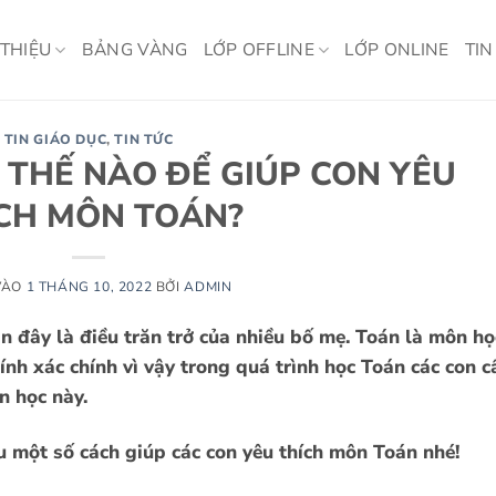
 THIỆU
BẢNG VÀNG
LỚP OFFLINE
LỚP ONLINE
TIN
TIN GIÁO DỤC
,
TIN TỨC
 THẾ NÀO ĐỂ GIÚP CON YÊU
CH MÔN TOÁN?
VÀO
1 THÁNG 10, 2022
BỞI
ADMIN
 đây là điều trăn trở của nhiều bố mẹ. Toán là môn họ
chính xác chính vì vậy trong quá trình học Toán các con c
n học này.
 một số cách giúp các con yêu thích môn Toán nhé!