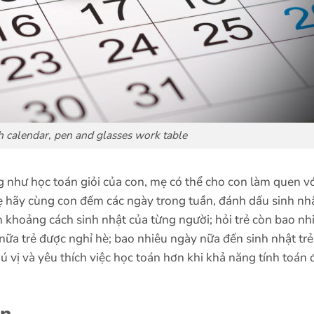
 calendar, pen and glasses work table
g như học toán giỏi của con, mẹ có thể cho con làm quen v
mẹ hãy cùng con đếm các ngày trong tuần, đánh dấu sinh nh
nh khoảng cách sinh nhật của từng người; hỏi trẻ còn bao nh
nữa trẻ được nghỉ hè; bao nhiêu ngày nữa đến sinh nhật tr
hú vị và yêu thích việc học toán hơn khi khả năng tính toán 
on