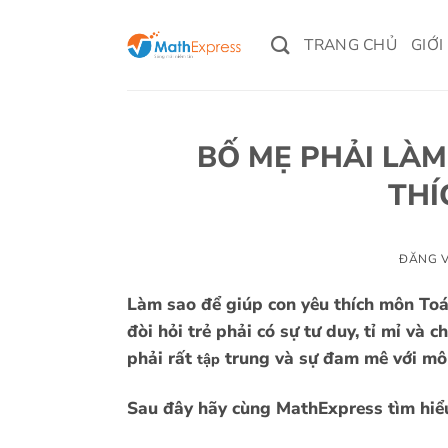
Bỏ
qua
TRANG CHỦ
GIỚI
nội
dung
BỐ MẸ PHẢI LÀM
THÍ
ĐĂNG 
Làm sao để giúp con yêu thích môn Toán
đòi hỏi trẻ phải có sự tư duy, tỉ mỉ và 
phải rất
trung và sự đam mê với mô
tập
Sau đây hãy cùng MathExpress tìm hiểu