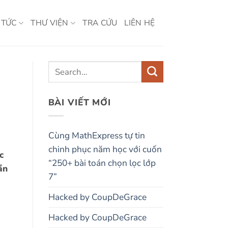
 TỨC
THƯ VIỆN
TRA CỨU
LIÊN HỆ
BÀI VIẾT MỚI
Cùng MathExpress tự tin
chinh phục năm học với cuốn
c
“250+ bài toán chọn lọc lớp
ần
7”
Hacked by CoupDeGrace
Hacked by CoupDeGrace