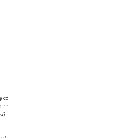
ẹ có
tính
số,