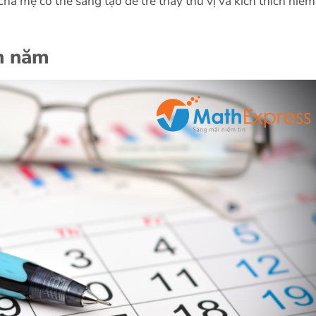
a mẹ có thể sáng tạo để trẻ thấy thú vị và kích thích niềm
ch năm