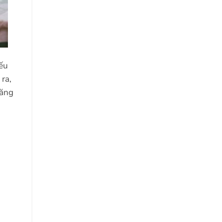
Nếu
 ra,
năng