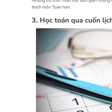
Những trò chơi Toán học đơn giản nhưng ch
thích môn Toán hơn.
3. Học toán qua cuốn lị