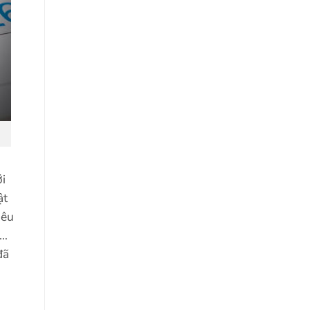
ới
ật
iêu
ẻ…
đã