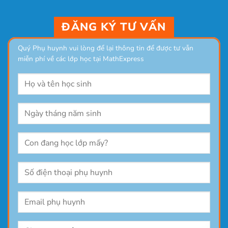
ĐĂNG KÝ TƯ VẤN
Quý Phụ huynh vui lòng để lại thông tin để được tư vẫn
miễn phí về các lớp học tại MathExpress