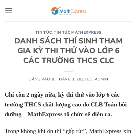
Bỏ
qua
nội
dung
TIN TỨC
,
TIN TỨC MATHEXPRESS
DANH SÁCH THÍ SINH THAM
GIA KỲ THI THỬ VÀO LỚP 6
CÁC TRƯỜNG THCS CLC
ĐĂNG VÀO
10 THÁNG 3, 2023
BỞI
ADMIN
Chỉ còn 2 ngày nữa, kỳ thi thử vào lớp 6 các
trường THCS chất lượng cao do CLB Toán bồi
dưỡng – MathExpress tổ chức sẽ diễn ra.
Trong không khí ôn thi “gấp rút”, MathExpress xin