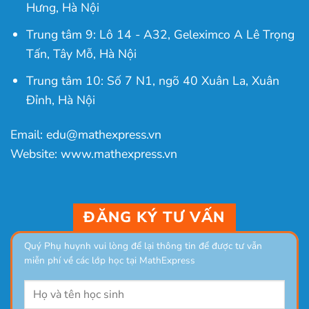
Hưng, Hà Nội
Trung tâm 9: Lô 14 - A32, Geleximco A Lê Trọng
Tấn, Tây Mỗ, Hà Nội
Trung tâm 10: Số 7 N1, ngõ 40 Xuân La, Xuân
Đỉnh, Hà Nội
Email: edu@mathexpress.vn
Website: www.mathexpress.vn
ĐĂNG KÝ TƯ VẤN
Quý Phụ huynh vui lòng để lại thông tin để được tư vẫn
miễn phí về các lớp học tại MathExpress