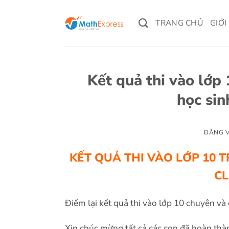
Bỏ
qua
TRANG CHỦ
GIỚI
nội
dung
Kết quả thi vào lớ
học si
ĐĂNG 
KẾT QUẢ THI VÀO LỚP 10 
CL
Điểm lại kết quả thi vào lớp 10 chuyên v
Xin chúc mừng tất cả các con đã hoàn thàn