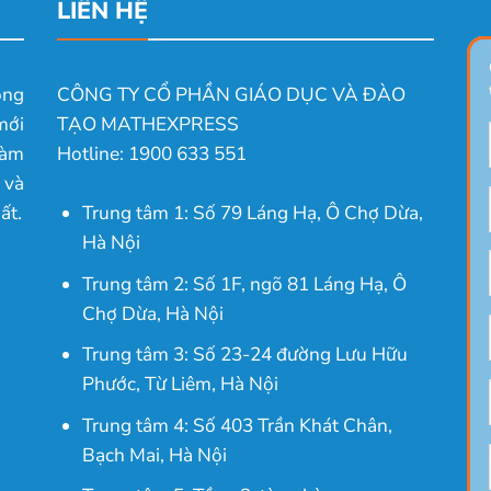
LIÊN HỆ
ong
CÔNG TY CỔ PHẦN GIÁO DỤC VÀ ĐÀO
mới
TẠO MATHEXPRESS
làm
Hotline: 1900 633 551
 và
ất.
Trung tâm 1: Số 79 Láng Hạ, Ô Chợ Dừa,
Hà Nội
Trung tâm 2: Số 1F, ngõ 81 Láng Hạ, Ô
Chợ Dừa, Hà Nội
Trung tâm 3: Số 23-24 đường Lưu Hữu
Phước, Từ Liêm, Hà Nội
Trung tâm 4: Số 403 Trần Khát Chân,
Bạch Mai, Hà Nội