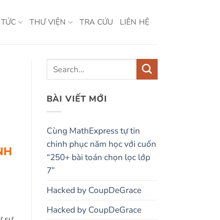
 TỨC
THƯ VIỆN
TRA CỨU
LIÊN HỆ
BÀI VIẾT MỚI
Cùng MathExpress tự tin
chinh phục năm học với cuốn
NH
“250+ bài toán chọn lọc lớp
7”
Hacked by CoupDeGrace
Hacked by CoupDeGrace
ừ sự