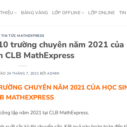
 THIỆU
BẢNG VÀNG
LỚP OFFLINE
LỚP ONLINE
TIN
TIN TỨC MATHEXPRESS
p 10 trường chuyên năm 2021 của
nh CLB MathExpress
VÀO
24 THÁNG 7, 2021
BỞI
ADMIN
TRƯỜNG CHUYÊN NĂM 2021 CỦA HỌC SI
B MATHEXPRESS
à công lập năm 2021 tại CLB MathExpress.
h xuất sắc kỳ thi chuyển cấp. Kết quả này hoàn toàn đến t