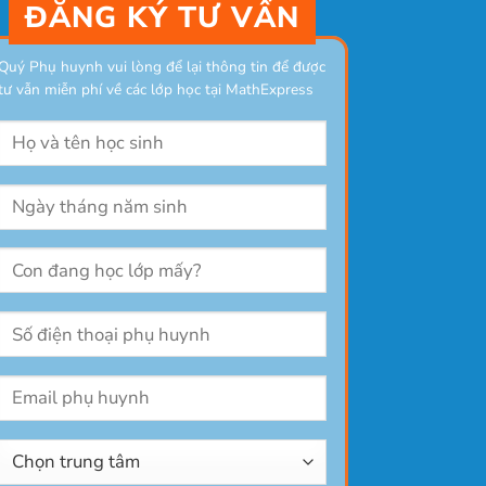
ĐĂNG KÝ TƯ VẤN
Quý Phụ huynh vui lòng để lại thông tin để được
tư vẫn miễn phí về các lớp học tại MathExpress