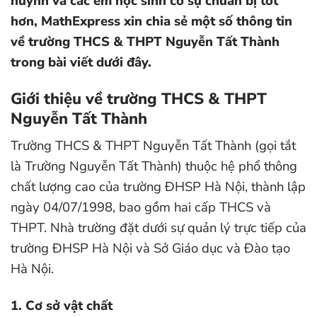
huynh và các em học sinh có sự chuẩn bị tốt
hơn, MathExpress xin chia sẻ một số thông tin
về trường THCS & THPT Nguyễn Tất Thành
trong bài viết dưới đây.
Giới thiệu về trường THCS & THPT
Nguyễn Tất Thành
Trư­­ờng THCS & THPT Nguyễn Tất Thành (gọi tắt
là Trư­­ờng Nguyễn Tất Thành) thuộc hệ phổ thông
chất lư­­ợng cao của tr­­ường ĐHSP Hà Nội, thành lập
ngày 04/07/1998, bao gồm hai cấp THCS và
THPT. Nhà tr­­ường đặt dưới sự quản lý trực tiếp của
trường ĐHSP Hà Nội và Sở Giáo dục và Đào tạo
Hà Nội.
1. Cơ sở vật chất