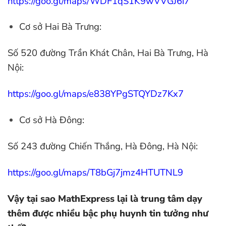
https://goo.gl/maps/WDF1qS1K9wVVGJ6i7
Cơ sở Hai Bà Trưng:
Số 520 đường Trần Khát Chân, Hai Bà Trưng, Hà
Nội:
https://goo.gl/maps/e838YPgSTQYDz7Kx7
Cơ sở Hà Đông:
Số 243 đường Chiến Thắng, Hà Đông, Hà Nội:
https://goo.gl/maps/T8bGj7jmz4HTUTNL9
Vậy tại sao MathExpress lại là trung tâm dạy
thêm được nhiều bậc phụ huynh tin tưởng như