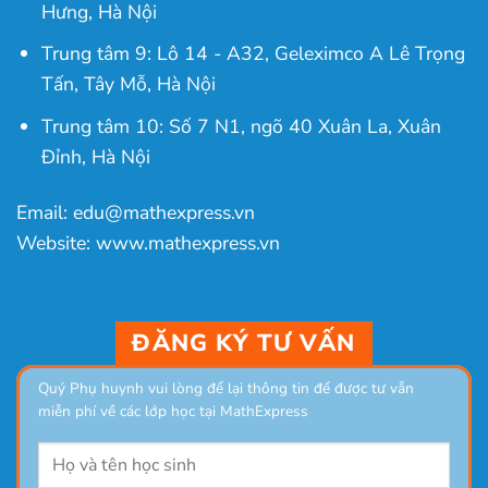
Hưng, Hà Nội
Trung tâm 9: Lô 14 - A32, Geleximco A Lê Trọng
Tấn, Tây Mỗ, Hà Nội
Trung tâm 10: Số 7 N1, ngõ 40 Xuân La, Xuân
Đỉnh, Hà Nội
Email: edu@mathexpress.vn
Website: www.mathexpress.vn
ĐĂNG KÝ TƯ VẤN
Quý Phụ huynh vui lòng để lại thông tin để được tư vẫn
miễn phí về các lớp học tại MathExpress