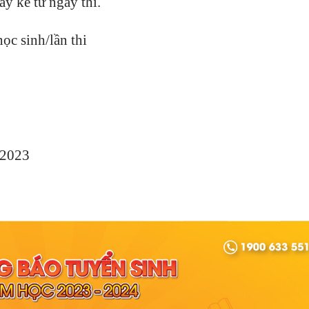
ày kể từ ngày thi.
ọc sinh/lần thi
/2023