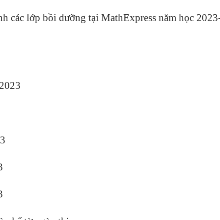
inh các lớp bồi dưỡng tại MathExpress năm học 2023
/2023
23
23
3