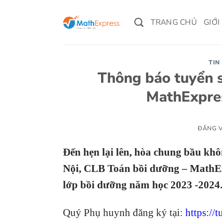
Bỏ
qua
TRANG CHỦ
GIỚI
nội
dung
TIN
Thông báo tuyển s
MathExpre
ĐĂNG 
Đến hẹn lại lên, hòa chung bầu khô
Nội, CLB Toán bồi dưỡng – MathEx
lớp bồi dưỡng năm học 2023 -2024
Quý Phụ huynh đăng ký tại:
https://