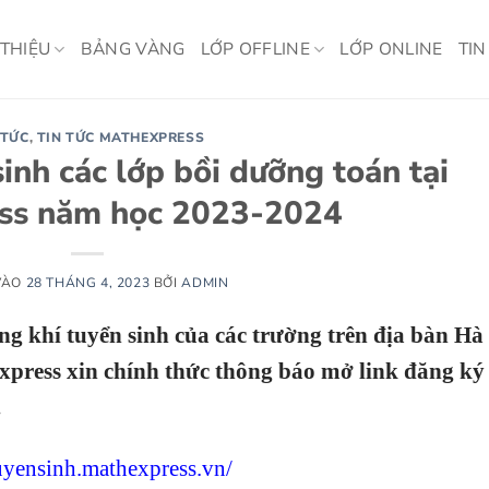
 THIỆU
BẢNG VÀNG
LỚP OFFLINE
LỚP ONLINE
TIN
 TỨC
,
TIN TỨC MATHEXPRESS
inh các lớp bồi dưỡng toán tại
ss năm học 2023-2024
VÀO
28 THÁNG 4, 2023
BỞI
ADMIN
ng khí tuyển sinh của các trường trên địa bàn Hà
press xin chính thức thông báo mở link đăng ký
.
tuyensinh.mathexpress.vn/