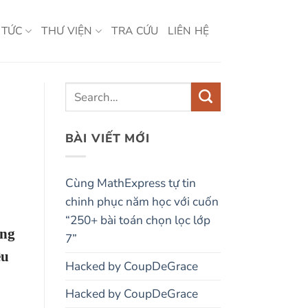
 TỨC
THƯ VIỆN
TRA CỨU
LIÊN HỆ
BÀI VIẾT MỚI
Cùng MathExpress tự tin
chinh phục năm học với cuốn
“250+ bài toán chọn lọc lớp
ững
7”
ệu
Hacked by CoupDeGrace
Hacked by CoupDeGrace