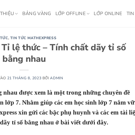
 THIỆU
BẢNG VÀNG
LỚP OFFLINE
LỚP ONLINE
TIN
 TỨC
,
TIN TỨC MATHEXPRESS
ỉ lệ thức – Tính chất dãy tỉ số
bằng nhau
VÀO
21 THÁNG 8, 2023
BỞI
ADMIN
ằng nhau được xem là một trong những chuyên đề
n lớp 7. Nhằm giúp các em học sinh lớp 7 nắm v
press xin gửi các bậc phụ huynh và các em tài li
 dãy tỉ số bằng nhau ở bài viết dưới đây.