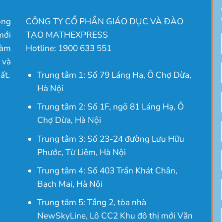
ong
CÔNG TY CỔ PHẦN GIÁO DỤC VÀ ĐÀO
mới
TẠO MATHEXPRESS
làm
Hotline: 1900 633 551
 và
ất.
Trung tâm 1: Số 79 Láng Hạ, Ô Chợ Dừa,
Hà Nội
Trung tâm 2: Số 1F, ngõ 81 Láng Hạ, Ô
Chợ Dừa, Hà Nội
Trung tâm 3: Số 23-24 đường Lưu Hữu
Phước, Từ Liêm, Hà Nội
Trung tâm 4: Số 403 Trần Khát Chân,
Bạch Mai, Hà Nội
Trung tâm 5: Tầng 2, tòa nhà
NewSkyLine, Lô CC2 Khu đô thị mới Văn