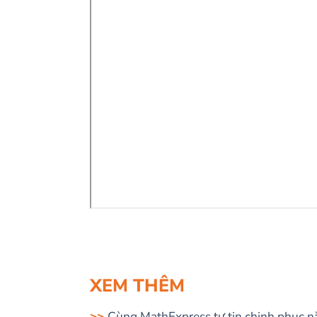
XEM THÊM
Cùng MathExpress tự tin chinh phục nă