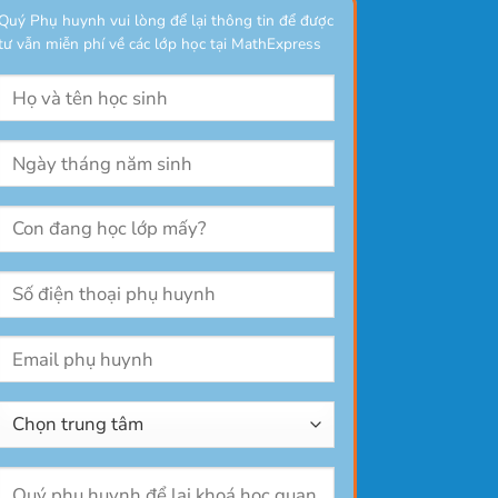
Quý Phụ huynh vui lòng để lại thông tin để được
tư vẫn miễn phí về các lớp học tại MathExpress