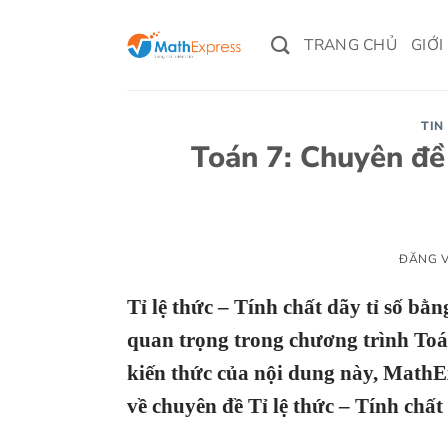
Bỏ
qua
TRANG CHỦ
GIỚI
nội
dung
TIN
Toán 7: Chuyên đề T
ĐĂNG 
Tỉ lệ thức – Tính chất dãy tỉ số b
quan trọng trong chương trình Toá
kiến thức của nội dung này, MathEx
về chuyên đề Tỉ lệ thức – Tính chất