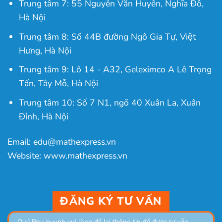
Trung tâm 7: 55 Nguyễn Văn Huyên, Nghĩa Đô,
Hà Nội
Trung tâm 8: Số 44B đường Ngô Gia Tự, Việt
Hưng, Hà Nội
Trung tâm 9: Lô 14 - A32, Geleximco A Lê Trọng
Tấn, Tây Mỗ, Hà Nội
Trung tâm 10: Số 7 N1, ngõ 40 Xuân La, Xuân
Đỉnh, Hà Nội
Email: edu@mathexpress.vn
Website: www.mathexpress.vn
ĐĂNG KÝ TƯ VẤN
Quý Phụ huynh vui lòng để lại thông tin để được tư vẫn