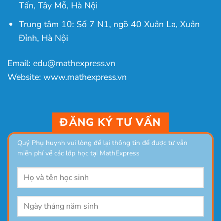
Tấn, Tây Mỗ, Hà Nội
Trung tâm 10: Số 7 N1, ngõ 40 Xuân La, Xuân
Đỉnh, Hà Nội
Email: edu@mathexpress.vn
Website: www.mathexpress.vn
ĐĂNG KÝ TƯ VẤN
Quý Phụ huynh vui lòng để lại thông tin để được tư vẫn
miễn phí về các lớp học tại MathExpress