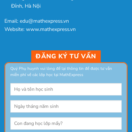
Đỉnh, Hà Nội
Email: edu@mathexpress.vn
Website: www.mathexpress.vn
ĐĂNG KÝ TƯ VẤN
Quý Phụ huynh vui lòng để lại thông tin để được tư vẫn
miễn phí về các lớp học tại MathExpress