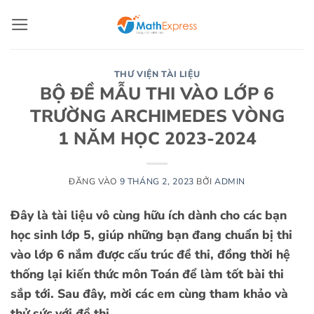
Bỏ
qua
nội
dung
THƯ VIỆN TÀI LIỆU
BỘ ĐỀ MẪU THI VÀO LỚP 6
TRƯỜNG ARCHIMEDES VÒNG
1 NĂM HỌC 2023-2024
ĐĂNG VÀO
9 THÁNG 2, 2023
BỞI
ADMIN
Đây là tài liệu vô cùng hữu ích dành cho các bạn
học sinh lớp 5, giúp những bạn đang chuẩn bị thi
vào lớp 6 nắm được cấu trúc đề thi, đồng thời hệ
thống lại kiến thức môn Toán để làm tốt bài thi
sắp tới. Sau đây, mời các em cùng tham khảo và
thử sức với đề thi.