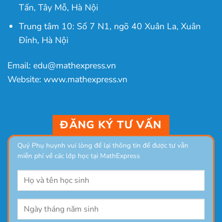
Tấn, Tây Mỗ, Hà Nội
Trung tâm 10: Số 7 N1, ngõ 40 Xuân La, Xuân
Đỉnh, Hà Nội
Email: edu@mathexpress.vn
Website: www.mathexpress.vn
ĐĂNG KÝ TƯ VẤN
Quý Phụ huynh vui lòng để lại thông tin để được tư vẫn
miễn phí về các lớp học tại MathExpress