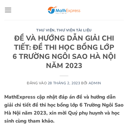
Bỏ
qua
nội
dung
THƯ VIỆN
,
THƯ VIỆN TÀI LIỆU
ĐỀ VÀ HƯỚNG DẪN GIẢI CHI
TIẾT: ĐỀ THI HỌC BỔNG LỚP
6 TRƯỜNG NGÔI SAO HÀ NỘI
NĂM 2023
ĐĂNG VÀO
28 THÁNG 2, 2023
BỞI
ADMIN
MathExpress cập nhật đáp án đề và hướng dẫn
giải chi tiết đề thi học bổng lớp 6 Trường Ngôi Sao
Hà Nội năm 2023, xin mời
Quý phụ huynh và học
sinh cùng tham khảo.