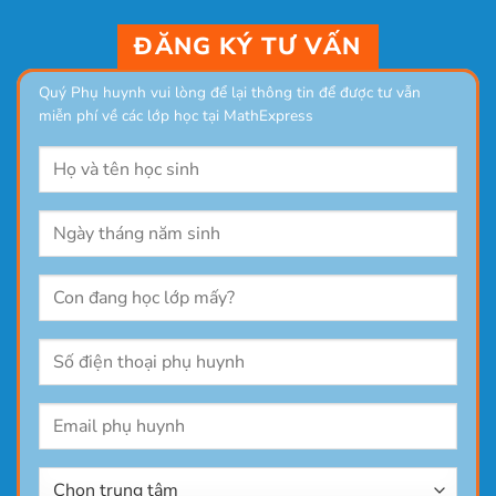
ĐĂNG KÝ TƯ VẤN
Quý Phụ huynh vui lòng để lại thông tin để được tư vẫn
miễn phí về các lớp học tại MathExpress