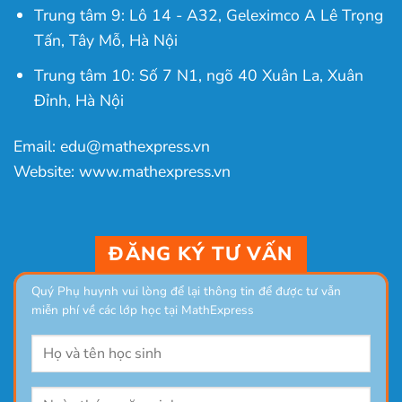
Trung tâm 9: Lô 14 - A32, Geleximco A Lê Trọng
Tấn, Tây Mỗ, Hà Nội
Trung tâm 10: Số 7 N1, ngõ 40 Xuân La, Xuân
Đỉnh, Hà Nội
Email: edu@mathexpress.vn
Website: www.mathexpress.vn
ĐĂNG KÝ TƯ VẤN
Quý Phụ huynh vui lòng để lại thông tin để được tư vẫn
miễn phí về các lớp học tại MathExpress